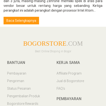
dan 3 juta, masing-masing Zenfone memiliki spek di atas para
vendor besar untuk rentang harga yang sebanding. Ketiga
perangkat ini adalah perangkat dengan prosesor Intel Atom...
Baca Selengkapnya
BOGORSTORE
.COM
Best Online Shoping in Bogor
BANTUAN
KERJA SAMA
Pembayaran
Affiliate Program
Pengiriman
Jual di Bogorstore
Status Pesanan
FAQ’s
Pengembalian Produk
PEMBAYARAN
Bogorstore Rewards