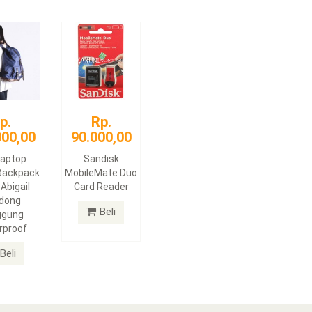
p.
Rp.
000,00
90.000,00
Laptop
Sandisk
Backpack
MobileMate Duo
 Abigail
Card Reader
dong
Beli
ggung
rproof
Beli