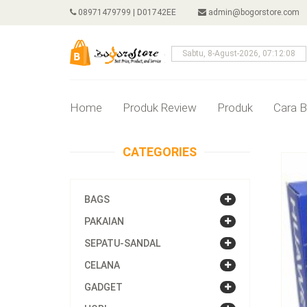
08971479799 | D01742EE
admin@bogorstore.com
Sabtu, 8-Agust-2026, 07:12:08
Home
Produk Review
Produk
Cara B
CATEGORIES
BAGS
PAKAIAN
SEPATU-SANDAL
CELANA
GADGET