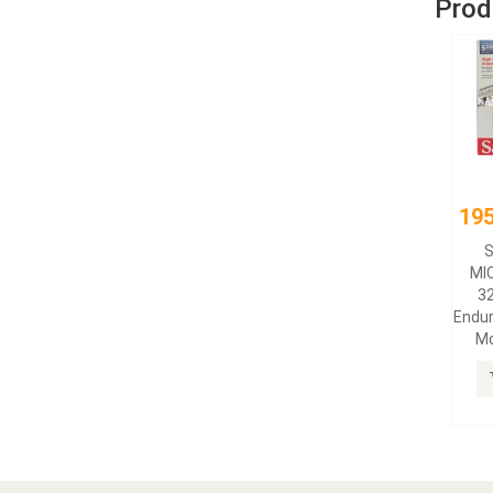
Produ
195
S
MI
3
Endu
Mo