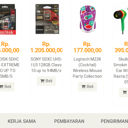
Rp.
Rp.
Rp.
R
.000,00
1.205.000,00
177.000,00
395.
DISK SDHC
SONY SDXC UHS-
Logitech M238
Skul
B EXTREME
I U3 128GB Class
(Cocktail)
Smokin 
O UP TO
10 up to 94MB/s
Wireless Mouse
Ear W/
95MB/S
Party Collection
Rasta 
Beli
0
Beli
Beli
KERJA SAMA
PEMBAYARAN
PENGIRIMA