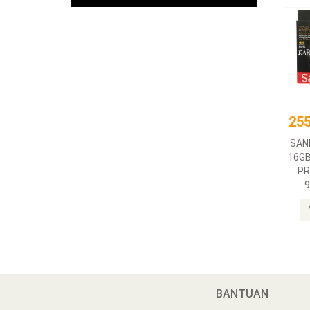
255
SAN
16G
PR
BANTUAN