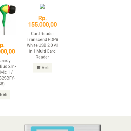
Rp.
155.000,00
Card Reader
Transcend RDP8
p.
White USB 2.0 All
000,00
in 1 Multi Card
Reader
lcandy
Bud 2 In-
Beli
Mic 1 /
(S2SBFY-
58)
Beli
N