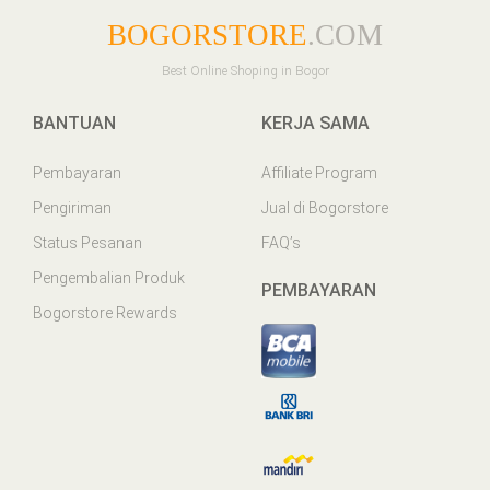
BOGORSTORE
.COM
Best Online Shoping in Bogor
BANTUAN
KERJA SAMA
Pembayaran
Affiliate Program
Pengiriman
Jual di Bogorstore
Status Pesanan
FAQ’s
Pengembalian Produk
PEMBAYARAN
Bogorstore Rewards