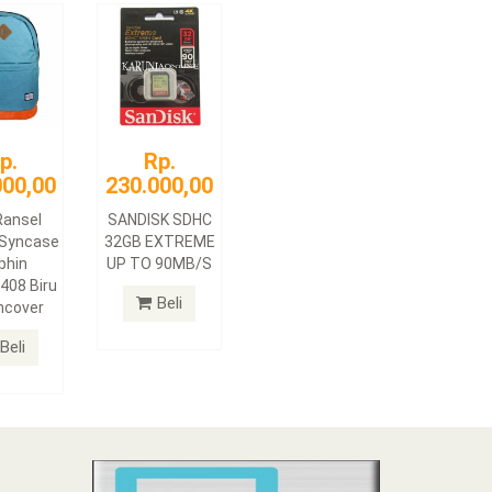
p.
Rp.
000,00
230.000,00
Ransel
SANDISK SDHC
 Syncase
32GB EXTREME
phin
UP TO 90MB/S
408 Biru
Beli
ncover
Beli
N