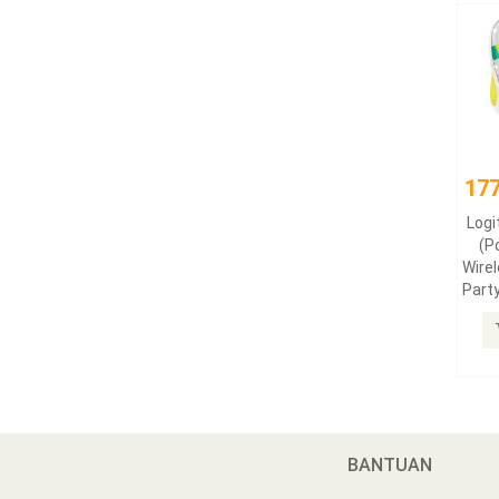
177
Log
(P
Wire
Party
BANTUAN