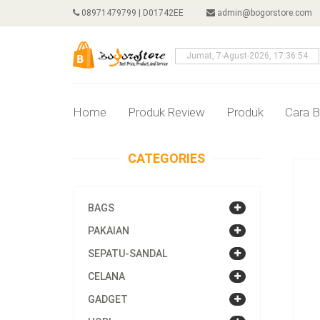
08971479799 | D01742EE
admin@bogorstore.com
Jumat, 7-Agust-2026, 17:36:55
Home
Produk Review
Produk
Cara B
CATEGORIES
BAGS
PAKAIAN
SEPATU-SANDAL
CELANA
GADGET