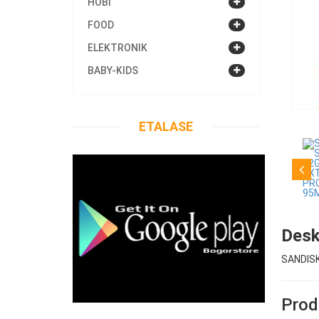
HOBI
FOOD
ELEKTRONIK
BABY-KIDS
ETALASE
Desk
SANDIS
Produ