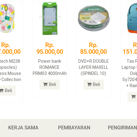
Rp.
Rp.
Rp.
R
.000,00
95.000,00
85.000,00
151.
itech M238
Power bank
DVD+R DOUBLE
Tas 
opsicles)
ROMANCE
LAYER MAXELL
Laptop
less Mouse
PRM03 4000mAh
(SPINDEL 10)
Dol
 Collection
Sy7204
Beli
Beli
+ Rai
Beli
KERJA SAMA
PEMBAYARAN
PENGIRIMA