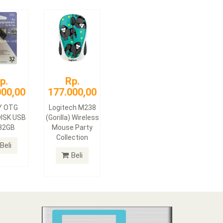
p.
Rp.
000,00
177.000,00
Y OTG
Logitech M238
ISK USB
(Gorilla) Wireless
 32GB
Mouse Party
Collection
Beli
Beli
N