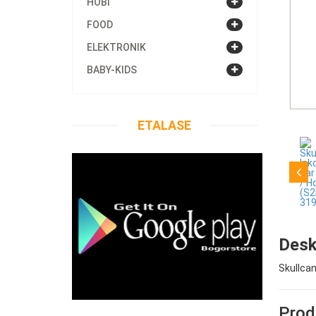
HOBI
FOOD
ELEKTRONIK
BABY-KIDS
ETALASE
Desk
Skullcan
Produ