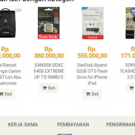
Rp.
Rp.
Rp.
R
.000,00
380.000,00
555.000,00
171.
s Ransel
SANDISK SDXC
SanDisk iXpand
SON
ngsi Carion
64GB EXTREME
32GB OTG Flash
FLASHD
07 List Abu
UP TO 90MB/S
Drive for iPhone
2.0
Raincover
iPad
Beli
Beli
Beli
KERJA SAMA
PEMBAYARAN
PENGIRIMA